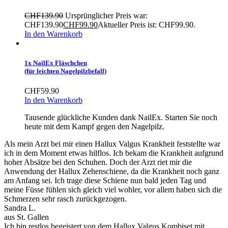
CHF
139.90
Ursprünglicher Preis war:
CHF139.90
CHF
99.90
Aktueller Preis ist: CHF99.90.
In den Warenkorb
1x NailEx Fläschchen
(für leichten Nagelpilzbefall)
CHF
59.90
In den Warenkorb
Tausende glückliche Kunden dank NailEx. Starten Sie noch
heute mit dem Kampf gegen den Nagelpilz.
Als mein Arzt bei mir einen Hallux Valgus Krankheit feststellte war
ich in dem Moment etwas hilflos. Ich bekam die Krankheit aufgrund
hoher Absätze bei den Schuhen. Doch der Arzt riet mir die
Anwendung der Hallux Zehenschiene, da die Krankheit noch ganz
am Anfang sei. Ich trage diese Schiene nun bald jeden Tag und
meine Füsse fühlen sich gleich viel wohler, vor allem haben sich die
Schmerzen sehr rasch zurückgezogen.
Sandra L.
aus St. Gallen
Ich bin restlos begeistert von dem Hallux Valgus Kombiset mit