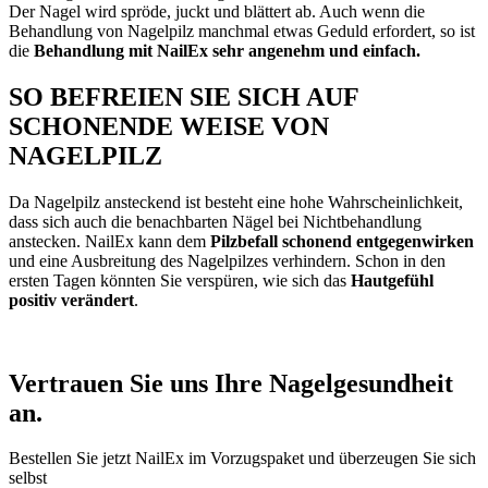
leichter nagelpilz
Der Nagel wird spröde, juckt und blättert ab. Auch wenn die
Mittelschwerer nagelpilz
Behandlung von Nagelpilz manchmal etwas Geduld erfordert, so ist
schwerer nagelpilz
die
Behandlung mit NailEx sehr angenehm und einfach.
SO BEFREIEN SIE SICH AUF
FUSSPILZ
SCHONENDE WEISE VON
NAGELPILZ
leichter fusspilz
Mittelschwerer fusspilz
schwerer fusspilz
Da Nagelpilz ansteckend ist besteht eine hohe Wahrscheinlichkeit,
leichter fusspilz
dass sich auch die benachbarten Nägel bei Nichtbehandlung
Mittelschwerer fusspilz
anstecken. NailEx kann dem
Pilzbefall schonend entgegenwirken
schwerer fusspilz
und eine Ausbreitung des Nagelpilzes verhindern. Schon in den
ersten Tagen könnten Sie verspüren, wie sich das
Hautgefühl
positiv verändert
.
Vertrauen Sie uns Ihre Nagelgesundheit
an.
Bestellen Sie jetzt NailEx im Vorzugspaket und überzeugen Sie sich
selbst