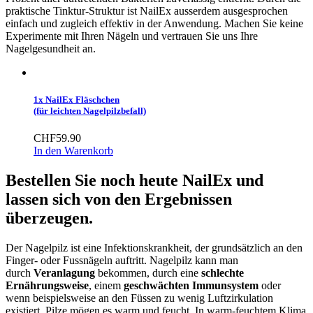
praktische Tinktur-Struktur ist NailEx ausserdem ausgesprochen
einfach und zugleich effektiv in der Anwendung. Machen Sie keine
Experimente mit Ihren Nägeln und vertrauen Sie uns Ihre
Nagelgesundheit an.
1x NailEx Fläschchen
(für leichten Nagelpilzbefall)
CHF
59.90
In den Warenkorb
Bestellen Sie noch heute NailEx und
lassen sich von den Ergebnissen
überzeugen.
Der Nagelpilz ist eine Infektionskrankheit, der grundsätzlich an den
Finger- oder Fussnägeln auftritt. Nagelpilz kann man
durch
Veranlagung
bekommen, durch eine
schlechte
Ernährungsweise
, einem
geschwächten Immunsystem
oder
wenn beispielsweise an den Füssen zu wenig Luftzirkulation
existiert. Pilze mögen es warm und feucht. In warm-feuchtem Klima