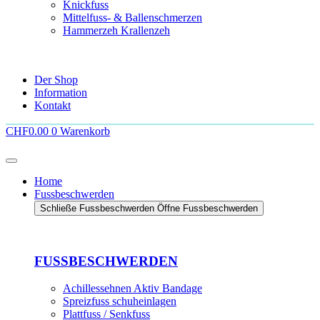
Knickfuss
Mittelfuss- & Ballenschmerzen
Hammerzeh Krallenzeh
Der Shop
FERSENSPORN
Information
Kontakt
Fersensporn beseitigen
Fersensporn beseitigen
CHF
0.00
0
Warenkorb
NAGELPILZ
Home
Fussbeschwerden
leichter nagelpilz
Schließe Fussbeschwerden
Öffne Fussbeschwerden
Mittelschwerer nagelpilz
schwerer nagelpilz
leichter nagelpilz
Mittelschwerer nagelpilz
FUSSBESCHWERDEN
schwerer nagelpilz
Achillessehnen Aktiv Bandage
Spreizfuss schuheinlagen
Plattfuss / Senkfuss
FUSSPILZ