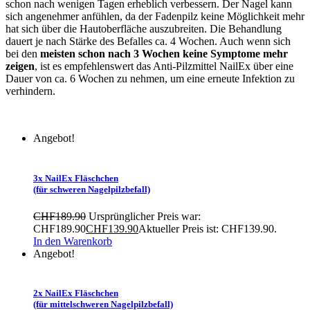
schon nach wenigen Tagen erheblich verbessern. Der Nagel kann
sich angenehmer anfühlen, da der Fadenpilz keine Möglichkeit mehr
hat sich über die Hautoberfläche auszubreiten. Die Behandlung
dauert je nach Stärke des Befalles ca. 4 Wochen. Auch wenn sich
bei den
meisten schon nach 3 Wochen keine Symptome mehr
zeigen
, ist es empfehlenswert das Anti-Pilzmittel NailEx über eine
Dauer von ca. 6 Wochen zu nehmen, um eine erneute Infektion zu
verhindern.
Angebot!
3x NailEx Fläschchen
(für schweren Nagelpilzbefall)
CHF
189.90
Ursprünglicher Preis war:
CHF189.90
CHF
139.90
Aktueller Preis ist: CHF139.90.
In den Warenkorb
Angebot!
2x NailEx Fläschchen
(für mittelschweren Nagelpilzbefall)