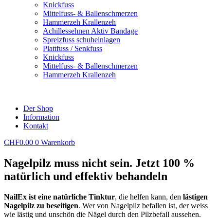
Knickfuss
Mittelfuss- & Ballenschmerzen
leichter fusspilz
Hammerzeh Krallenzeh
Mittelschwerer fusspilz
Achillessehnen Aktiv Bandage
schwerer fusspilz
Spreizfuss schuheinlagen
leichter fusspilz
Plattfuss / Senkfuss
Mittelschwerer fusspilz
Knickfuss
schwerer fusspilz
Mittelfuss- & Ballenschmerzen
Hammerzeh Krallenzeh
Der Shop
FERSENSPORN
Information
Kontakt
Fersensporn beseitigen
Fersensporn beseitigen
CHF
0.00
0
Warenkorb
Nagelpilz muss nicht sein. Jetzt 100 %
NAGELPILZ
natürlich und effektiv behandeln
leichter nagelpilz
NailEx ist eine natürliche Tinktur
, die helfen kann, den
lästigen
Mittelschwerer nagelpilz
Nagelpilz zu beseitigen
. Wer von Nagelpilz befallen ist, der weiss
schwerer nagelpilz
wie lästig und unschön die Nägel durch den Pilzbefall aussehen.