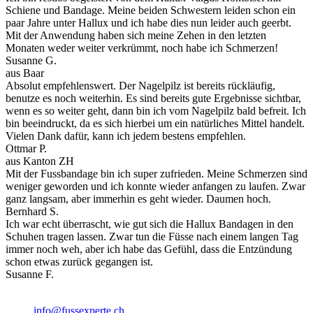
Schiene und Bandage. Meine beiden Schwestern leiden schon ein
paar Jahre unter Hallux und ich habe dies nun leider auch geerbt.
Mit der Anwendung haben sich meine Zehen in den letzten
Monaten weder weiter verkrümmt, noch habe ich Schmerzen!
Susanne G.
aus Baar
Absolut empfehlenswert. Der Nagelpilz ist bereits rückläufig,
benutze es noch weiterhin. Es sind bereits gute Ergebnisse sichtbar,
wenn es so weiter geht, dann bin ich vom Nagelpilz bald befreit. Ich
bin beeindruckt, da es sich hierbei um ein natürliches Mittel handelt.
Vielen Dank dafür, kann ich jedem bestens empfehlen.
Ottmar P.
aus Kanton ZH
Mit der Fussbandage bin ich super zufrieden. Meine Schmerzen sind
weniger geworden und ich konnte wieder anfangen zu laufen. Zwar
ganz langsam, aber immerhin es geht wieder. Daumen hoch.
Bernhard S.
Ich war echt überrascht, wie gut sich die Hallux Bandagen in den
Schuhen tragen lassen. Zwar tun die Füsse nach einem langen Tag
immer noch weh, aber ich habe das Gefühl, dass die Entzündung
schon etwas zurück gegangen ist.
Susanne F.
info@fussexperte.ch