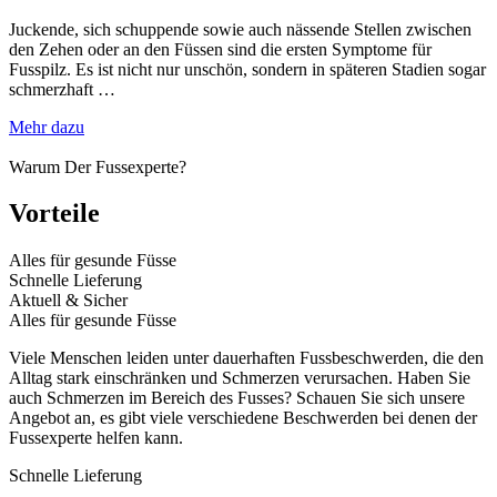
Juckende, sich schuppende sowie auch nässende Stellen zwischen
den Zehen oder an den Füssen sind die ersten Symptome für
Fusspilz. Es ist nicht nur unschön, sondern in späteren Stadien sogar
schmerzhaft …
Mehr dazu
Warum Der Fussexperte?
FUSSPILZ
Vorteile
leichter fusspilz
Alles für gesunde Füsse
Mittelschwerer fusspilz
Schnelle Lieferung
schwerer fusspilz
Aktuell & Sicher
leichter fusspilz
Alles für gesunde Füsse
Mittelschwerer fusspilz
schwerer fusspilz
Viele Menschen leiden unter dauerhaften Fussbeschwerden, die den
Alltag stark einschränken und Schmerzen verursachen. Haben Sie
auch Schmerzen im Bereich des Fusses? Schauen Sie sich unsere
Angebot an, es gibt viele verschiedene Beschwerden bei denen der
Fussexperte helfen kann.
Schnelle Lieferung