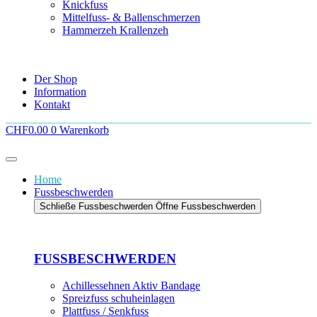
Knickfuss
Mittelfuss- & Ballenschmerzen
Hammerzeh Krallenzeh
Der Shop
FERSENSPORN
Information
Kontakt
Fersensporn beseitigen
Fersensporn beseitigen
CHF
0.00
0
Warenkorb
Home
Fussbeschwerden
Schließe Fussbeschwerden
Öffne Fussbeschwerden
FUSSBESCHWERDEN
Achillessehnen Aktiv Bandage
Spreizfuss schuheinlagen
Plattfuss / Senkfuss