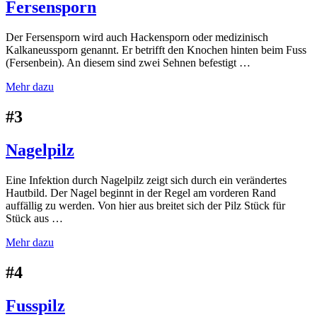
Mittelschwerer nagelpilz
Fersensporn
schwerer nagelpilz
leichter nagelpilz
Der Fersensporn wird auch Hackensporn oder medizinisch
Mittelschwerer nagelpilz
Kalkaneussporn genannt. Er betrifft den Knochen hinten beim Fuss
FUSSPILZ
schwerer nagelpilz
(Fersenbein). An diesem sind zwei Sehnen befestigt …
leichter fusspilz
Mehr dazu
Mittelschwerer fusspilz
schwerer fusspilz
#3
leichter fusspilz
Mittelschwerer fusspilz
schwerer fusspilz
Nagelpilz
Eine Infektion durch Nagelpilz zeigt sich durch ein verändertes
Hautbild. Der Nagel beginnt in der Regel am vorderen Rand
auffällig zu werden. Von hier aus breitet sich der Pilz Stück für
Stück aus …
Mehr dazu
#4
Fusspilz