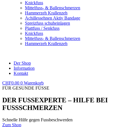
Knickfuss
Mittelfuss- & Ballenschmerzen
Hammerzeh Krallenzeh
Achillessehnen Aktiv Bandage
Spreizfuss schuheinlagen
Plattfuss / Senkfuss
Knickfuss
Mittelfuss- & Ballenschmerzen
Hammerzeh Krallenzeh
Der Shop
FERSENSPORN
Information
Kontakt
Fersensporn beseitigen
NAGELPILZ
Fersensporn beseitigen
CHF
0.00
0
Warenkorb
FÜR GESUNDE FÜSSE
leichter nagelpilz
Mittelschwerer nagelpilz
DER FUSSEXPERTE – HILFE BEI
schwerer nagelpilz
FUSSSCHMERZEN
leichter nagelpilz
Mittelschwerer nagelpilz
schwerer nagelpilz
Schnelle Hilfe gegen Fussbeschwerden
Zum Shop