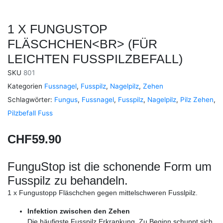
1 X FUNGUSTOP
FLÄSCHCHEN<BR> (FÜR
LEICHTEN FUSSPILZBEFALL)
SKU
801
Kategorien
Fussnagel
,
Fusspilz
,
Nagelpilz
,
Zehen
Schlagwörter:
Fungus
,
Fussnagel
,
Fusspilz
,
Nagelpilz
,
Pilz Zehen
,
Pilzbefall Fuss
CHF
59.90
FunguStop ist die schonende Form um
Fusspilz zu behandeln.
1 x Fungustopp Fläschchen gegen mittelschweren Fusslpilz.
Infektion zwischen den Zehen
Die häufigste Fusspilz Erkrankung. Zu Beginn schuppt sich