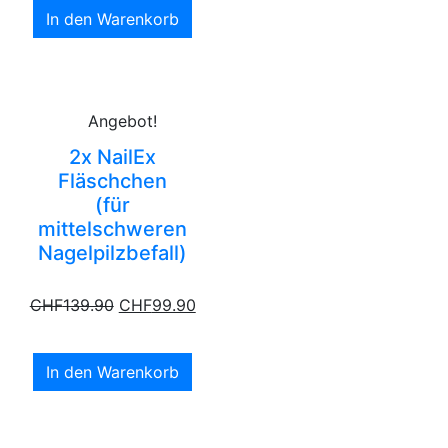
In den Warenkorb
Angebot!
2x NailEx
Fläschchen
(für
mittelschweren
Nagelpilzbefall)
CHF
139.90
CHF
99.90
In den Warenkorb