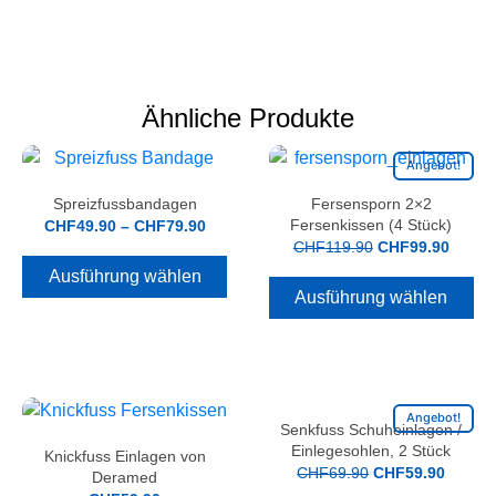
Ähnliche Produkte
Angebot!
Spreizfussbandagen
Fersensporn 2×2
Fersenkissen (4 Stück)
CHF
49.90
–
CHF
79.90
CHF
119.90
CHF
99.90
Ausführung wählen
Ausführung wählen
Angebot!
Senkfuss Schuheinlagen /
Einlegesohlen, 2 Stück
Knickfuss Einlagen von
CHF
69.90
CHF
59.90
Deramed