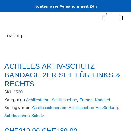
Kostenloser Versand innert 24h
0
Loading...
ACHILLES AKTIV-SCHUTZ
BANDAGE 2ER SET FÜR LINKS &
RECHTS
SKU
1560
Kategorien
,
,
,
Achillesferse
Achillessehne
Fersen
Knöchel
Schlagwörter:
,
,
Achillesschmerzen
Achillessehne-Entzündung
Achillessehne-Schutz
CHF
219.90
CHF
139.90