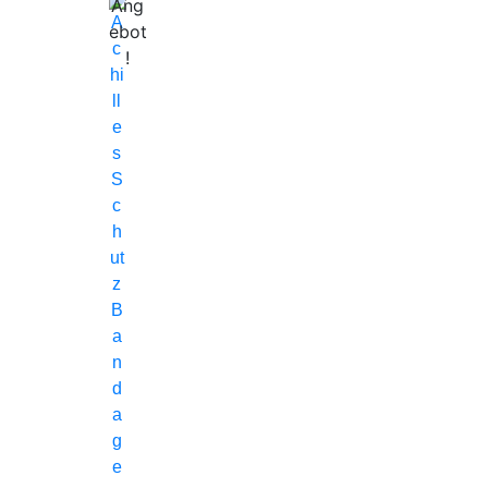
Ang
ebot
!