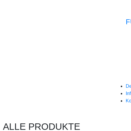
F
De
In
Ko
ALLE PRODUKTE