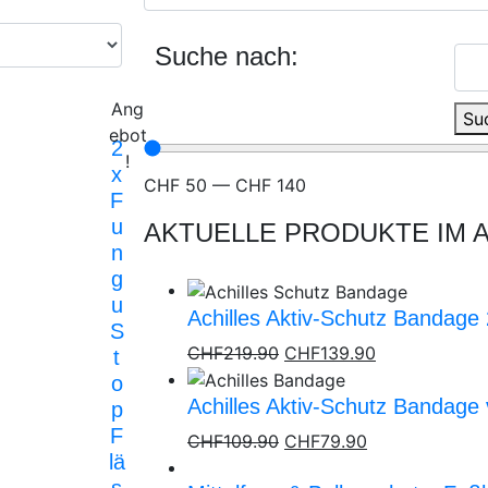
Suche nach:
Ang
Su
ebot
2
!
x
CHF
50
—
CHF
140
F
u
AKTUELLE PRODUKTE IM 
n
g
u
Achilles Aktiv-Schutz Bandage 2
S
CHF
219.90
CHF
139.90
t
o
Achilles Aktiv-Schutz Bandag
p
F
CHF
109.90
CHF
79.90
lä