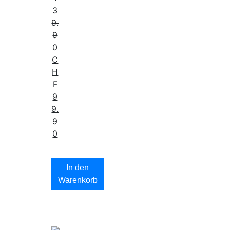
3
9.
9
0
C
H
F
9
9.
9
0
In den
Warenkorb