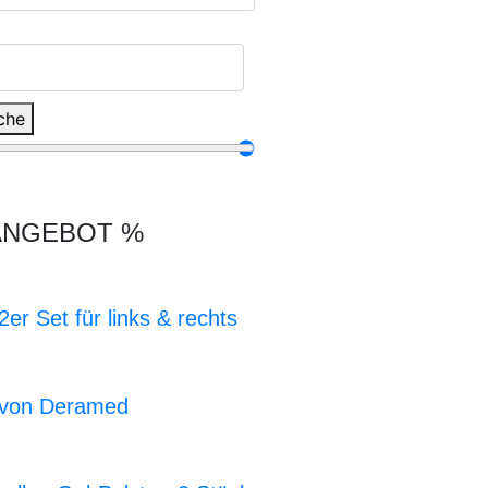
che
ANGEBOT %
er Set für links & rechts
e von Deramed