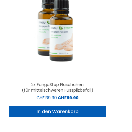
2x FunguStop Fläschchen
(für mittelschweren Fusspilzbefall)
CHF
139.90
CHF
99.90
In den Warenkorb