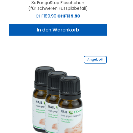
3x FunguStop Fläschchen
(für schweren Fusspilzbefall)
CHF
189.90
CHF
139.90
In den Warenkorb
Angebot!