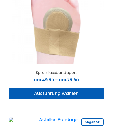
Spreizfussbandagen
CHF
49.90
–
CHF
79.90
Ausführung wählen
Angebot!