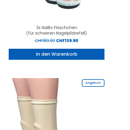
3x NailEx Fläschchen
(für schweren Nagelpilzbefall)
CHF
189.90
CHF
139.90
In den Warenkorb
Angebot!