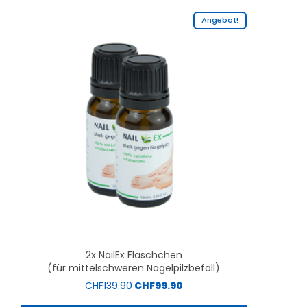
Angebot!
2x NailEx Fläschchen
(für mittelschweren Nagelpilzbefall)
CHF
139.90
CHF
99.90