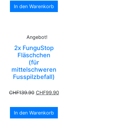
In den Warenkorb
Angebot!
2x FunguStop
Fläschchen
(für
mittelschweren
Fusspilzbefall)
CHF
139.90
CHF
99.90
In den Warenkorb