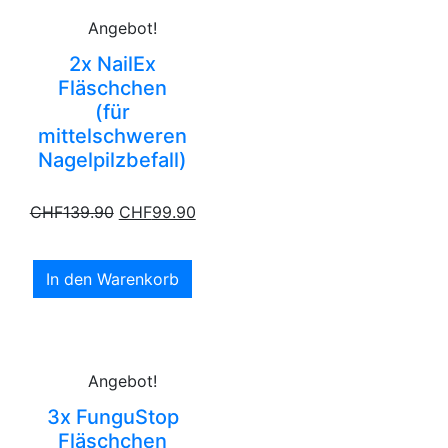
Angebot!
2x NailEx
Fläschchen
(für
mittelschweren
Nagelpilzbefall)
CHF
139.90
CHF
99.90
In den Warenkorb
Angebot!
3x FunguStop
Fläschchen