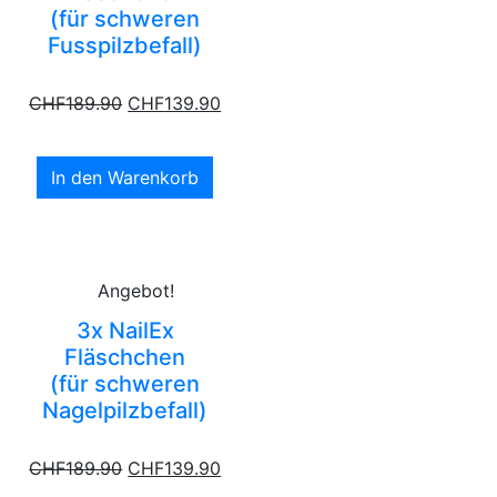
(für schweren
Fusspilzbefall)
CHF
189.90
CHF
139.90
In den Warenkorb
Angebot!
3x NailEx
Fläschchen
(für schweren
Nagelpilzbefall)
CHF
189.90
CHF
139.90