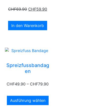
CHF
69.90
CHF
59.90
In den Warenkorb
Spreizfussbandag
en
CHF
49.90
–
CHF
79.90
Ausführung wählen